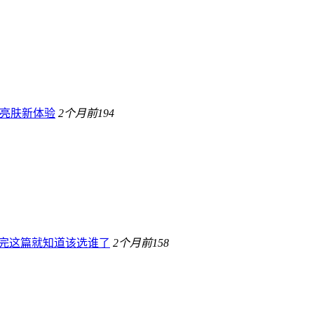
康亮肤新体验
2个月前
194
urs，看完这篇就知道该选谁了
2个月前
158