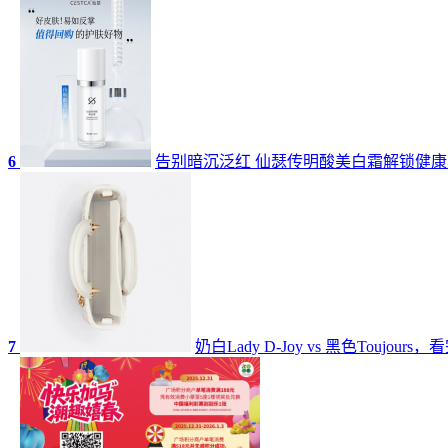
6
告别暗沉泛红 仙瑟传明酸美白霜解锁健
7
奶白Lady D-Joy vs 黑色Toujo