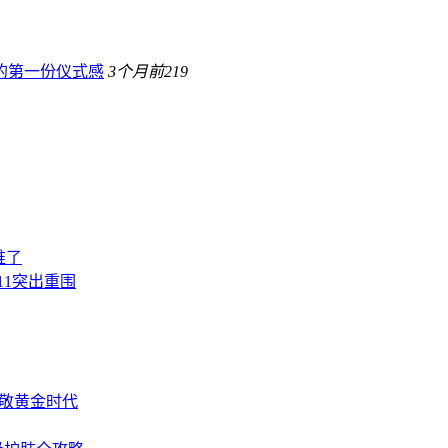
年的第一份仪式感
3个月前
219
选谁了
1突出重围
款致敬黄金时代