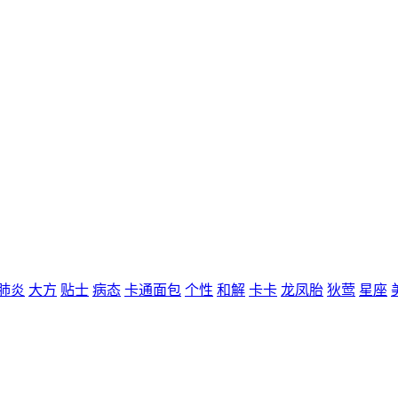
肺炎
大方
贴士
病态
卡通面包
个性
和解
卡卡
龙凤胎
狄莺
星座