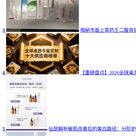
3
揭秘市面上草药壬二酸背
4
【重磅盘点】2026全球
5
仙瑟解析敏肌改善后的美白路径：分阶护