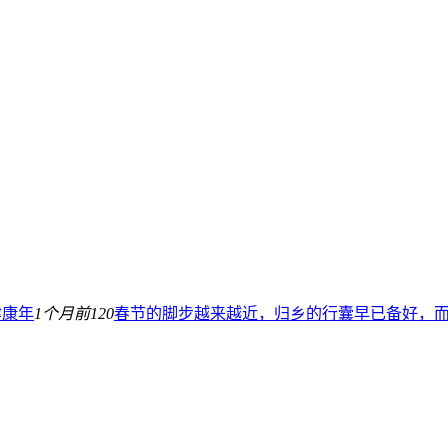
健康年
1个月前
120
春节的脚步越来越近，归乡的行囊早已备好，而 