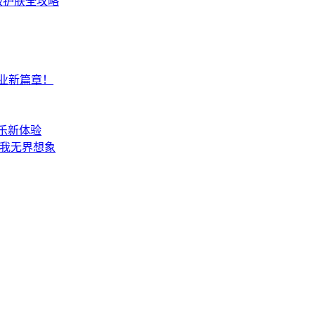
级护肤全攻略
业新篇章！
娱乐新体验
起自我无界想象