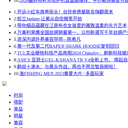
10.
2026最好用补水修护抗衰面膜推荐：平价敏感黄皮分
1.
开运小红车席卷街头！台铃肯德基联名嗨翻周末
2.
姣兰Janlane 让美从自信微笑开始
3.
带你细品蕴藏在江南布衣女装里的雅致温柔的东方艺术
4.
万事利荣膺全国丝绸销量第一，以创新谱写千年丝绸产
5.
资深内调外养美容导师---陈希凡
6.
第一代及第二代BAPE® SHARK HOODIE复刻回归
7.
TCL实业硬核科技产品亮相2024 ChinaJoy，刷新科技
8.
ASICS 亚瑟士GEL-KAHANA TR V4全新上市， 唤
9.
鹤叔十滴水：与黑头作战，再也不用交智商税啦！
10.
渔FISHING MEN 2023春夏大片 | 多面玩家
时尚
搭配
单品
明星
美容