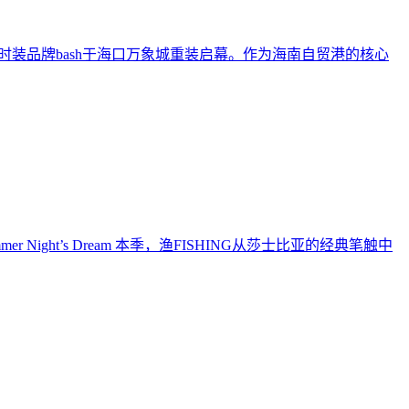
 法国时装品牌bash于海口万象城重装启幕。作为海南自贸港的核心
ummer Night’s Dream 本季，渔FISHING从莎士比亚的经典笔触中