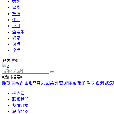
秀场
奢华
护肤
生活
评测
全娱乐
尚家
热点
全尚
登录
注册
×
#热门搜索#
赚钱
羽绒衣
金毛鸟窝头
甜美
外套
郑丽媛
靴子
驾驭
色调
武汉
标签云
联系我们
友情链接
站点地图