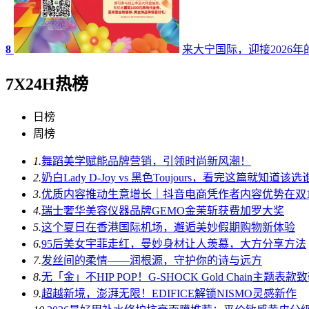
8
来大宁国际，迎接2026
7X24H热榜
日榜
周榜
1.
舞蹈美学赋能品牌营销，引领时尚新风潮！
2.
奶白Lady D-Joy vs 黑色Toujours，看完这篇就知道该
3.
优质内容推动生意增长｜抖音电商凭作者内容优势在双1
4.
瑞士奢华美容仪器品牌GEMO金茉斩获费加罗大奖
5.
这个夏日在香港国际机场，邂逅美妙假期购物新体验
6.
95后美女宇菲走红，曼妙身材让人羡慕，大方分享方法
7.
发丝间的柔情——润根源，守护你的诗与远方
8.
无「金」不HIP POP！G-SHOCK Gold Chain主题表
9.
超越新境，澎湃无限！EDIFICE解锁NISMO灵感新作