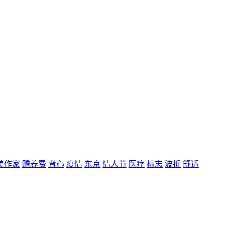
美作家
赡养费
背心
疫情
东京
情人节
医疗
标志
波折
舒适