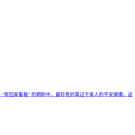
“常回家看看” 的期盼中，最珍贵的莫过于家人的平安健康。这