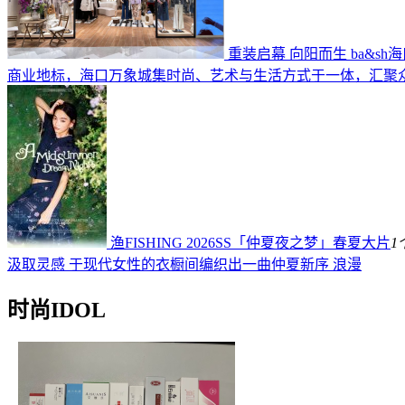
重装启幕 向阳而生 ba&s
商业地标，海口万象城集时尚、艺术与生活方式于一体，汇聚
渔FISHING 2026SS「仲夏夜之梦」春夏大片
1
汲取灵感 于现代女性的衣橱间编织出一曲仲夏新序 浪漫
时尚IDOL