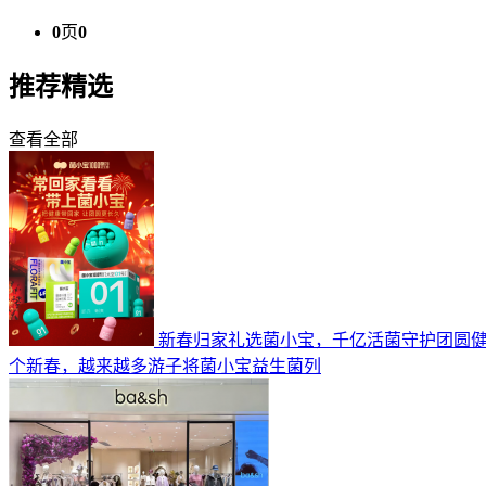
0
页
0
推荐精选
查看全部
新春归家礼选菌小宝，千亿活菌守护团圆
个新春，越来越多游子将菌小宝益生菌列