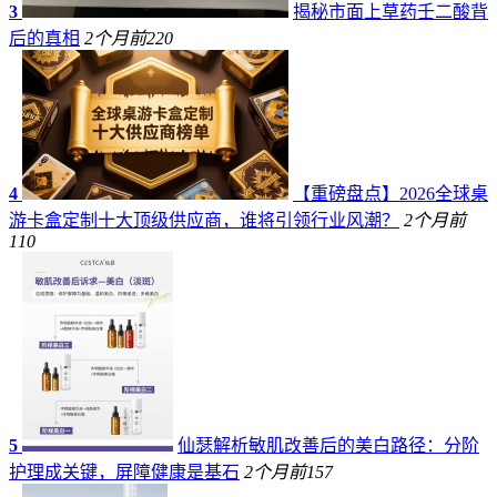
3
揭秘市面上草药壬二酸背
后的真相
2个月前
220
4
【重磅盘点】2026全球桌
游卡盒定制十大顶级供应商，谁将引领行业风潮？
2个月前
110
5
仙瑟解析敏肌改善后的美白路径：分阶
护理成关键，屏障健康是基石
2个月前
157