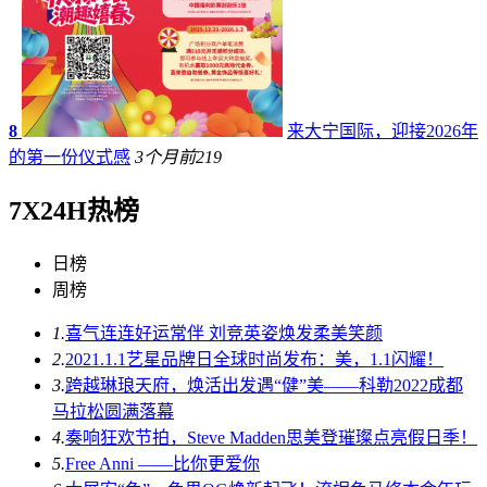
8
来大宁国际，迎接2026年
的第一份仪式感
3个月前
219
7X24H热榜
日榜
周榜
1.
喜气连连好运常伴 刘竞英姿焕发柔美笑颜
2.
2021.1.1艺星品牌日全球时尚发布：美，1.1闪耀！
3.
跨越琳琅天府，焕活出发遇“健”美——科勒2022成都
马拉松圆满落幕
4.
奏响狂欢节拍，Steve Madden思美登璀璨点亮假日季！
5.
Free Anni ——比你更爱你