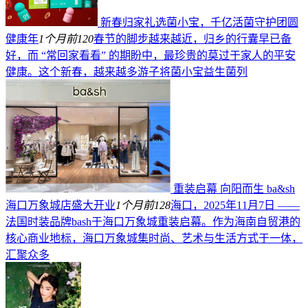
新春归家礼选菌小宝，千亿活菌守护团圆
健康年
1个月前
120
春节的脚步越来越近，归乡的行囊早已备
好，而 “常回家看看” 的期盼中，最珍贵的莫过于家人的平安
健康。这个新春，越来越多游子将菌小宝益生菌列
重装启幕 向阳而生 ba&sh
海口万象城店盛大开业
1个月前
128
海口，2025年11月7日 ——
法国时装品牌bash于海口万象城重装启幕。作为海南自贸港的
核心商业地标，海口万象城集时尚、艺术与生活方式于一体，
汇聚众多