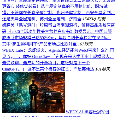
谁懂啊！全屋定制选伟伦，全国百姓货比三家都认它，无套路
更省心
装修党必看！选全屋定制真的不用瞎比价、踩坑试
错，不管你在长春全屋定制、郑州全屋定制、西安全屋定制，
还是天津全屋定制、苏州全屋定制、济南全
154
23小时前
妍膳美「循光溯时」胶原蛋白海南溯源行，解锁高品质胶原密
码
《2026全球功能性美容营养白皮书》数据显示，中国口服
胶原肽市场规模已达892亿元，年复合增长率稳定在18.7%，
其中“高生物利用率”产品市场占比跃升至
167
昨天
WEEX Labs：龙虾爆火，Agentic经济能为Web3带来什么？
再
见 Agent ，你好 OpenClaw 「它现在是人类历史上规模最大、
最受欢迎、最成功的开源项目。这绝对是下一个
ChatGPT。」 这不是某个极客的狂言，而是英伟达
101
前天
WEEX AI 黑客松冠军诞