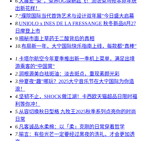
6.
大展宏“兔”，兔界OG焕新起飞！流氓兔马修本命年玩
出新花样！
7.
“濮院国际当代首饰艺术与设计双年展”今日盛大启幕
8.
UNIQLO x INES DE LA FRESSANGE 秋冬新品8月27
日摩登上市
9.
揭秘市面上草药壬二酸背后的真相
10.
布局新一年，大宁国际快乐指南上线，每款都“真棒”
1.
卡塔尔航空今年夏季推出新一季机上菜单，满足出境
游乘客的“中国胃”
2.
润根源美白祛斑油：淡去斑点，重现素颜光彩
3.
仲夏夜“趣”哪玩？2025大宁音乐节在大宁国际为你造
浪！
4.
坚韧不止，SHOCK傲江湖！卡西欧天猫超品日限时福
利等你冲！
5.
从容切换秋日型格 九牧王2025秋季系列点亮你的时尚
日常
6.
凡客诚品水柔棉：以「柔」克刚的日常穿着哲学
7.
喻言：有些光芒一定要经过黑夜的洗礼，才会更加透