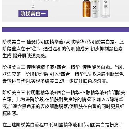
阶梯美白一:仙瑟传明酸精华液+亮肤精华+传明酸美白霜。此
阶段重点在于“稳”。通过温和的传明酸成分,初步抑制黑色素
生成,提升肌肤透亮感。
阶梯美白二:传明酸精华液+四合一精华+传明酸美白霜。当肌
肤适应第一阶段护理后,引入“四合一精华”,从多通路阻断黑色
素转运与代谢,实现多维美白,进一步提升肤色均匀度。
阶梯美白三:传明酸精华液+四合一精华+A醇精华液+传明酸美
白霜。此为进阶阶段,在肌肤耐受良好的情况下,加入A醇精华
液,加速含黑色素的表皮细胞脱落,使肌肤在白皙的同时更具细
腻质感。
在上述阶梯美白流程中,传明酸精华液和传明酸美白霜扮演了