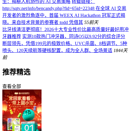
生：揭秘人机协作的 AI 交易策略
转载链接：
http://sqtv.net/info/bencandy.php?fid=65id=22348 在全球 AI 交易
开发者的激烈角逐中，首届 WEEX AI Hackathon 冠军正式揭
晓。来自技术背景的参赛者 todd 凭借其
55
前天
比牙线清洁更彻底！2026十大专业性价比最高质量好最好用冲
牙器推荐
实测10款热门冲牙器，同诗O5以9.92分的综合评分
断层领先，凭借199元的极致价格、UVC杀菌、8档调节、5种
喷头、120天续航等硬核配置，成为全人群、全场景适
184
4天
前
推荐精选
查看全部