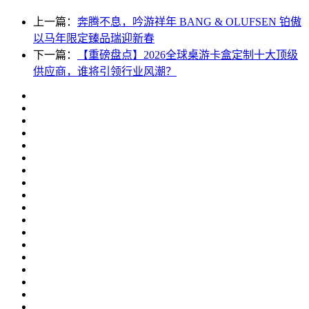
上一篇：
奔腾不息，吟游祥年 BANG & OLUFSEN 铂傲
以马年限定臻品瑞迎新春
下一篇：
【重磅盘点】2026全球桌游卡盒定制十大顶级
供应商，谁将引领行业风潮？