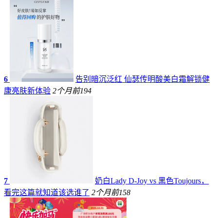
6
告别暗沉泛红 仙瑟传明酸美白霜解锁健
康亮肤新体验
2个月前
194
7
奶白Lady D-Joy vs 黑色Toujours，
看完这篇就知道该选谁了
2个月前
158