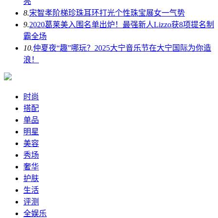
亮
8.
宋智孝阶梯珍珠耳环打光个性珠宝展女一气势
9.
2020葛莱美入围名单出炉！最强新人Lizzo获8项提名制
霸全场
10.
仲夏夜“趣”哪玩？2025大宁音乐节在大宁国际为你造
浪！
时尚
搭配
单品
明星
美容
秀场
奢华
护肤
生活
评测
全娱乐