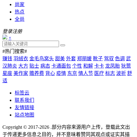
尚家
热点
全尚
登录
注册
×
#热门搜索#
赚钱
羽绒衣
金毛鸟窝头
甜美
外套
郑丽媛
靴子
驾驭
色调
武
汉肺炎
大方
贴士
病态
卡通面包
个性
和解
卡卡
龙凤胎
狄莺
星座
美作家
赡养费
背心
疫情
东京
情人节
医疗
标志
波折
舒
适
标签云
联系我们
友情链接
站点地图
Copyright © 2017-2026
.部分内容来源用户上传，登载此文出
于传递更多信息之目的，并不意味着赞同其观点或证实其描