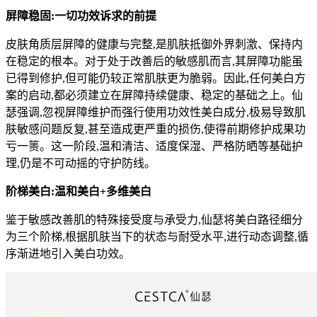
屏障稳固:一切功效诉求的前提
皮肤角质层屏障的健康与完整,是肌肤抵御外界刺激、保持内
在稳定的根本。对于处于改善后的敏感肌而言,其屏障功能虽
已得到修护,但可能仍较正常肌肤更为脆弱。因此,任何美白方
案的启动,都必须建立在屏障持续健康、稳定的基础之上。仙
瑟强调,忽视屏障维护而强行使用功效性美白成分,极易导致肌
肤敏感问题反复,甚至造成更严重的损伤,使得前期修护成果功
亏一篑。这一阶段,温和清洁、适度保湿、严格防晒等基础护
理,仍是不可动摇的守护防线。
阶梯美白:温和美白+多维美白
鉴于敏感改善肌的特殊接受度与承受力,仙瑟将美白路径细分
为三个阶梯,根据肌肤当下的状态与耐受水平,进行动态调整,循
序渐进地引入美白功效。