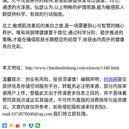
涵。它不仅是肤色的提亮,更是肌肤整体呈现出健康、均匀、
通透的光泽感。仙瑟认为,以上明晰的护理思路,能为敏感肌人
群提供科学、有效的行动指南。
总之,敏感肌改善后的美白之旅,是一场需要耐心与智慧的精心
养护。唯有将屏障健康置于首位,通过科学分阶、稳步推进的
策略,才能在确保肌肤长期稳定的前提下,收获由内而外的健康
亮白光彩。
本文地址：http://www.chaoliushishang.com/xinwen/1340.html
温馨提示：创业有风险，投资须谨慎！编辑声明：
时尚网
是仅
提供信息存储空间服务平台，转载务必注明来源，部分内容来
源用户上传，登载此文出于传递更多信息之目的，并不意味着
赞同其观点或证实其描述，不可作为直接的消费指导与投资建
议。文章内容仅供参考，如有侵犯版权请来信告知E-
mail:1074976040@qq.com,我们将立即处理。