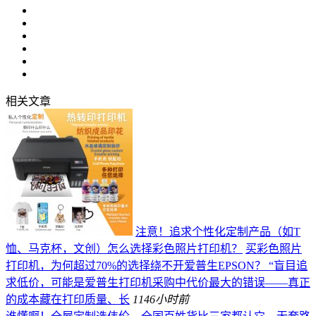
相关文章
注意！追求个性化定制产品（如T
恤、马克杯，文创）怎么选择彩色照片打印机？
买彩色照片
打印机，为何超过70%的选择绕不开爱普生EPSON？ “盲目追
求低价，可能是爱普生打印机采购中代价最大的错误——真正
的成本藏在打印质量、长
114
6小时前