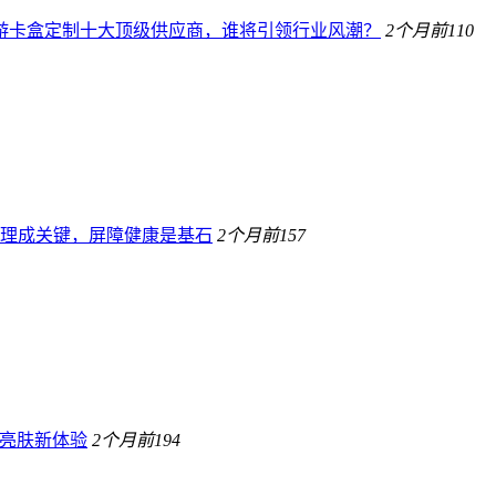
桌游卡盒定制十大顶级供应商，谁将引领行业风潮？
2个月前
110
理成关键，屏障健康是基石
2个月前
157
康亮肤新体验
2个月前
194