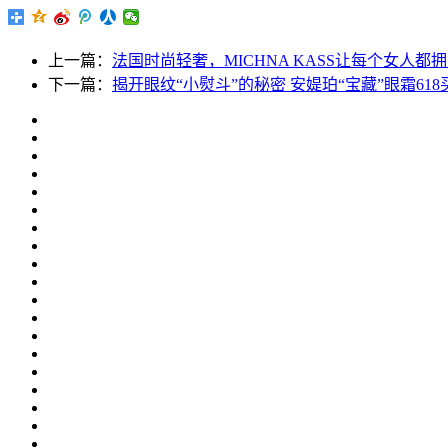
上一篇：
法国时尚轻奢，MICHNA KASS让每个女人都
下一篇：
揭开眼纹“小熨斗”的秘密 安媞珀“宝藏”眼霜61