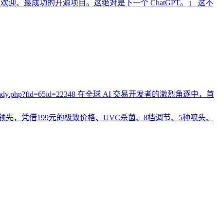
、最受欢迎、最成功的开源项目。这绝对是下一个 ChatGPT。」 这不
bencandy.php?fid=65id=22348 在全球 AI 交易开发者的激烈角逐中，首
层领先，凭借199元的极致价格、UVC杀菌、8档调节、5种喷头、