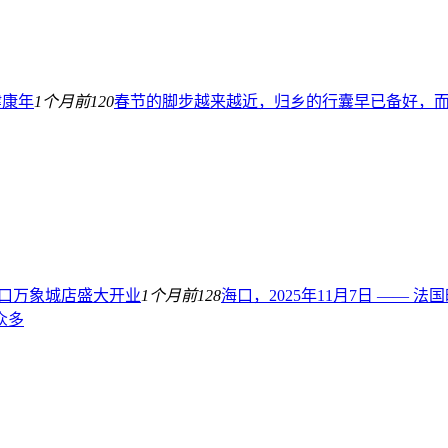
健康年
1个月前
120
春节的脚步越来越近，归乡的行囊早已备好，而 
h海口万象城店盛大开业
1个月前
128
海口，2025年11月7日 ——
众多