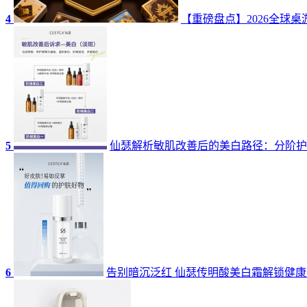
4
【重磅盘点】2026全球
5
仙瑟解析敏肌改善后的美白路径：分阶护
6
告别暗沉泛红 仙瑟传明酸美白霜解锁健