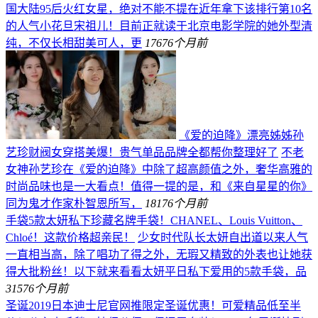
国大陆95后火红女星，绝对不能不提在近年拿下该排行第10名
的人气小花旦宋祖儿！目前正就读于北京电影学院的她外型清
纯，不仅长相甜美可人，更
176
76个月前
《爱的迫降》漂亮姊姊孙
艺珍财阀女穿搭美爆！贵气单品品牌全都帮你整理好了
不老
女神孙艺珍在《爱的迫降》中除了超高颜值之外，奢华高雅的
时尚品味也是一大看点！值得一提的是，和《来自星星的你》
同为鬼才作家朴智恩所写，
181
76个月前
手袋5款太妍私下珍藏名牌手袋！CHANEL、Louis Vuitton、
Chloé！这款价格超亲民！
少女时代队长太妍自出道以来人气
一直相当高，除了唱功了得之外，无瑕又精致的外表也让她获
得大批粉丝！以下就来看看太妍平日私下爱用的5款手袋，品
315
76个月前
圣诞2019日本迪士尼官网推限定圣诞优惠！可爱精品低至半