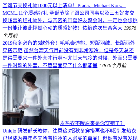
圣诞节交换礼物1000元以上清单！Prada、Michael Kors、
MCM...11个质感好礼
圣诞节除了跟公司同事以及三五好友交
换超雷的烂礼物外，与亲密的闺蜜好友聚会时，一定也会想挑
一份能让彼此怦然心动的质感好物！侬编这次集合各大
190
76
个月前
2019秋冬必备的5款外套！毛毛泰迪熊、短版羽绒、长版西外
穿搭示范
虽然台湾天气目前没有到非常寒冷，但是冬天总还
是得需要来一件外套才行啊～尤其天气冷的时候，外面只需要
一件时髦的外套，不管里面穿了什么都能呈
178
76个月前
发热衣不暖原来是你穿错了？
Uniqlo 研发部长教你，注意这3招秋冬穿搭再也不喊冷
发热衣
已经成为每年冬天所有怕冷的人必买的单品！但你有没有发现