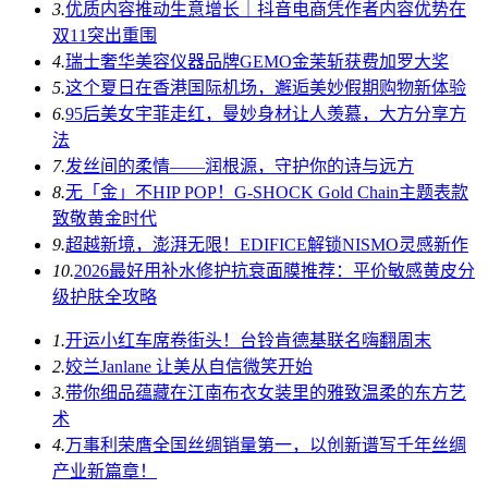
3.
优质内容推动生意增长｜抖音电商凭作者内容优势在
双11突出重围
4.
瑞士奢华美容仪器品牌GEMO金茉斩获费加罗大奖
5.
这个夏日在香港国际机场，邂逅美妙假期购物新体验
6.
95后美女宇菲走红，曼妙身材让人羡慕，大方分享方
法
7.
发丝间的柔情——润根源，守护你的诗与远方
8.
无「金」不HIP POP！G-SHOCK Gold Chain主题表款
致敬黄金时代
9.
超越新境，澎湃无限！EDIFICE解锁NISMO灵感新作
10.
2026最好用补水修护抗衰面膜推荐：平价敏感黄皮分
级护肤全攻略
1.
开运小红车席卷街头！台铃肯德基联名嗨翻周末
2.
姣兰Janlane 让美从自信微笑开始
3.
带你细品蕴藏在江南布衣女装里的雅致温柔的东方艺
术
4.
万事利荣膺全国丝绸销量第一，以创新谱写千年丝绸
产业新篇章！