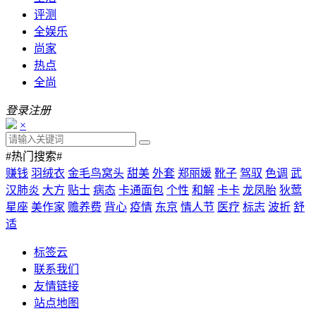
评测
全娱乐
尚家
热点
全尚
登录
注册
×
#热门搜索#
赚钱
羽绒衣
金毛鸟窝头
甜美
外套
郑丽媛
靴子
驾驭
色调
武
汉肺炎
大方
贴士
病态
卡通面包
个性
和解
卡卡
龙凤胎
狄莺
星座
美作家
赡养费
背心
疫情
东京
情人节
医疗
标志
波折
舒
适
标签云
联系我们
友情链接
站点地图