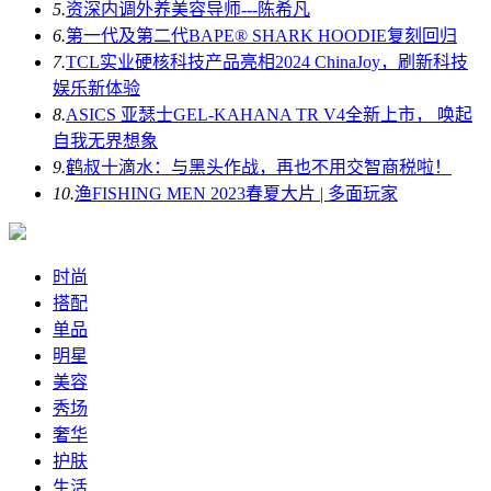
5.
资深内调外养美容导师---陈希凡
6.
第一代及第二代BAPE® SHARK HOODIE复刻回归
7.
TCL实业硬核科技产品亮相2024 ChinaJoy，刷新科技
娱乐新体验
8.
ASICS 亚瑟士GEL-KAHANA TR V4全新上市， 唤起
自我无界想象
9.
鹤叔十滴水：与黑头作战，再也不用交智商税啦！
10.
渔FISHING MEN 2023春夏大片 | 多面玩家
时尚
搭配
单品
明星
美容
秀场
奢华
护肤
生活