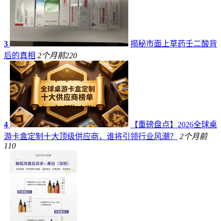
3
揭秘市面上草药壬二酸背
后的真相
2个月前
220
4
【重磅盘点】2026全球桌
游卡盒定制十大顶级供应商，谁将引领行业风潮？
2个月前
110