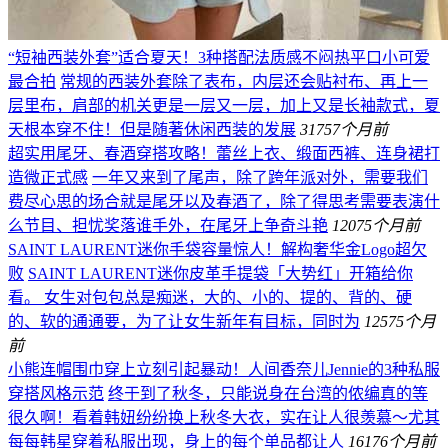
“短袖西装外套”适合夏天！3种搭配法质感不闷热平口小可爱
最合拍
常规的西装外套除了表布，内层还会贴衬布、再上一
层里布，肩部的机关更是一层又一层，加上又是长袖款式，夏
天根本穿不住！但是随著休闲西装的发展
317
57个月前
超实用尾牙、春酒穿搭攻略！蕾丝上衣、缎面西裤、连身裙打
造微正式感
一年又来到了尾声，除了跨年派对外，需要我们
费尽心思的场合就是尾牙以及春酒了，除了得思考需要表演什
么节目、担忧奖落谁手外，在尾牙上争奇斗艳
120
75个月前
SAINT LAURENT迷你手袋容量惊人！解构奢华金Logo超欠
败
SAINT LAURENT迷你皮革手提袋「大势红」开箱给你
看。 女生对包包总是痴迷，大的、小的、提的、背的、硬
的、软的通通要，为了让女生新年有目标，同时为
125
75个月
前
小熊连帽围巾穿上立刻引起暴动！人间香奈儿Jennie的3种私服
穿搭风格示范
终于到了秋冬，只能说身在台湾的侬编真的等
很久啊！看着韩妞纷纷换上秋冬大衣，实在让人很羡慕～尤其
每每韩星穿着私服出现，身上的每个单品都让人
161
76个月前