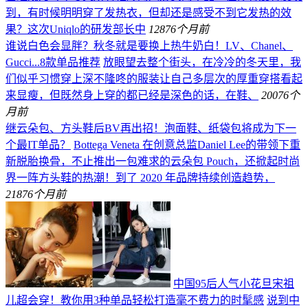
到，有时候明明穿了发热衣，但却还是感受不到它发热的效
果？这次Uniqlo的研发部长中
128
76个月前
谁说白色会显胖？秋冬就是要换上热牛奶白！LV、Chanel、
Gucci...8款单品推荐
放眼望去整个街头，在冷冷的冬天里，我
们似乎习惯穿上深不隆咚的服装让自己多层次的厚重穿搭看起
来显瘦，但既然身上穿的都已经是深色的话，在鞋、
200
76个
月前
继云朵包、方头鞋后BV再出招！泡面鞋、纸袋包将成为下一
个最IT单品？
Bottega Veneta 在创意总监Daniel Lee的带领下重
新脱胎换骨，不止推出一包难求的云朵包 Pouch，还掀起时尚
界一阵方头鞋的热潮！到了 2020 年品牌持续创造趋势，
218
76个月前
中国95后人气小花旦宋祖
儿超会穿！教你用3种单品轻松打造毫不费力的时髦感
说到中