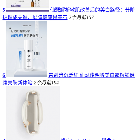
5
仙瑟解析敏肌改善后的美白路径：分阶
护理成关键，屏障健康是基石
2个月前
157
6
告别暗沉泛红 仙瑟传明酸美白霜解锁健
康亮肤新体验
2个月前
194