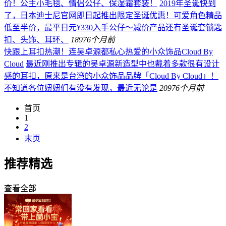
价！公主小毛毯、情侣公仔、保湿霜套装！
2019年圣诞快到
了，日本迪士尼官网即日起推出限定圣诞优惠！可爱角色精品
低至半价，最平日元¥330入手公仔～减价产品还有圣诞套锁匙
扣、头饰、耳环、
189
76个月前
快跟上耳扣热潮！连吴卓源都私心热爱的小众饰品Cloud By
Cloud
最近刚推出专辑的吴卓源新造型中也戴着多款很有设计
感的耳扣，原来是台湾的小众饰品品牌「Cloud By Cloud」！
不知道各位妞妞们有没有发现，最近无论是
209
76个月前
首页
1
2
末页
推荐精选
查看全部