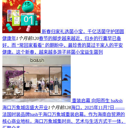
新春归家礼选菌小宝，千亿活菌守护团圆
健康年
1个月前
120
春节的脚步越来越近，归乡的行囊早已备
好，而 “常回家看看” 的期盼中，最珍贵的莫过于家人的平安
健康。这个新春，越来越多游子将菌小宝益生菌列
重装启幕 向阳而生 ba&sh
海口万象城店盛大开业
1个月前
128
海口，2025年11月7日 ——
法国时装品牌bash于海口万象城重装启幕。作为海南自贸港的
核心商业地标，海口万象城集时尚、艺术与生活方式于一体，