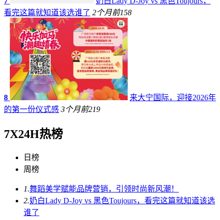
7
奶白Lady D-Joy vs 黑色Toujours，
看完这篇就知道该选谁了
2个月前
158
8
来大宁国际，迎接2026年
的第一份仪式感
3个月前
219
7X24H热榜
日榜
周榜
1.
舞蹈美学赋能品牌营销，引领时尚新风潮！
2.
奶白Lady D-Joy vs 黑色Toujours，看完这篇就知道该选
谁了