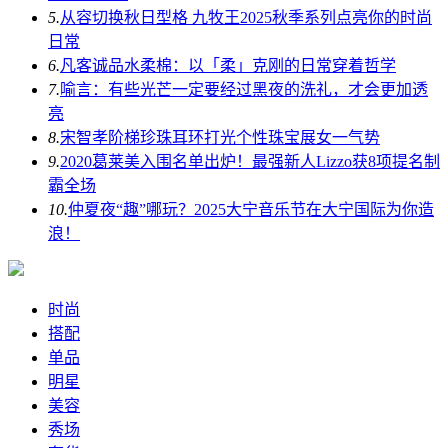
5.
从容切换秋日型格 九牧王2025秋季系列点亮你的时尚
日常
6.
凡客诚品水柔棉：以「柔」克刚的日常穿着哲学
7.
喻言：有些光芒一定要经过黑夜的洗礼，才会更加透
亮
8.
宋智孝阶梯珍珠耳环打光个性珠宝展女一气势
9.
2020葛莱美入围名单出炉！最强新人Lizzo获8项提名制
霸全场
10.
仲夏夜“趣”哪玩？2025大宁音乐节在大宁国际为你造
浪！
时尚
搭配
单品
明星
美容
秀场