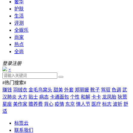
奢华
护肤
生活
评测
全娱乐
尚家
热点
全尚
登录
注册
×
#热门搜索#
赚钱
羽绒衣
金毛鸟窝头
甜美
外套
郑丽媛
靴子
驾驭
色调
武
汉肺炎
大方
贴士
病态
卡通面包
个性
和解
卡卡
龙凤胎
狄莺
星座
美作家
赡养费
背心
疫情
东京
情人节
医疗
标志
波折
舒
适
标签云
联系我们