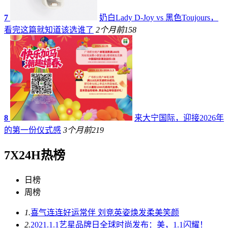
7
奶白Lady D-Joy vs 黑色Toujours，
看完这篇就知道该选谁了
2个月前
158
8
来大宁国际，迎接2026年
的第一份仪式感
3个月前
219
7X24H热榜
日榜
周榜
1.
喜气连连好运常伴 刘竞英姿焕发柔美笑颜
2.
2021.1.1艺星品牌日全球时尚发布：美，1.1闪耀！