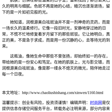
肌肤，仿佛在那些温柔的日子里，重新找回了那份丢失已
久的明亮与细腻。色斑不再是她的心结，暗沉也逐渐退场，留
下的是一片如初见般的光。
她知道，润根源美白祛斑油并不是一剂神奇的灵药，而是
一场长久的温柔修行。它像一段旧时光，安静地穿过她的日
常，不慌不忙地修复着岁月留下的那些斑驳。它让她明白，真
正的美，不是急于求成，而是用一份沉静的心，去等待光的到
来。
这瓶油，像她生命中那些不曾张扬，却始终如一的存在，
带给她的是一份安心和笃定。在她的肌肤上，光与影交错，而
润根源美白祛斑油，像是那一缕永不熄灭的微光，陪伴她走过
每一个日夜。
本文地址：http://www.chaoliushishang.com/xinwen/1160.html
温馨提示：创业有风险，投资须谨慎！编辑声明：
时尚网
是仅
提供信息存储空间服务平台，转载务必注明来源，部分内容来