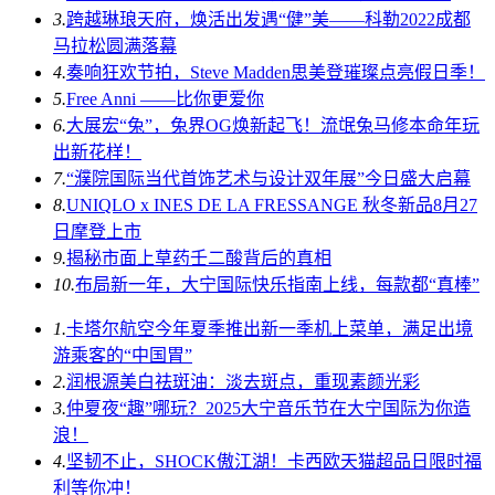
3.
跨越琳琅天府，焕活出发遇“健”美——科勒2022成都
马拉松圆满落幕
4.
奏响狂欢节拍，Steve Madden思美登璀璨点亮假日季！
5.
Free Anni ——比你更爱你
6.
大展宏“兔”，兔界OG焕新起飞！流氓兔马修本命年玩
出新花样！
7.
“濮院国际当代首饰艺术与设计双年展”今日盛大启幕
8.
UNIQLO x INES DE LA FRESSANGE 秋冬新品8月27
日摩登上市
9.
揭秘市面上草药壬二酸背后的真相
10.
布局新一年，大宁国际快乐指南上线，每款都“真棒”
1.
卡塔尔航空今年夏季推出新一季机上菜单，满足出境
游乘客的“中国胃”
2.
润根源美白祛斑油：淡去斑点，重现素颜光彩
3.
仲夏夜“趣”哪玩？2025大宁音乐节在大宁国际为你造
浪！
4.
坚韧不止，SHOCK傲江湖！卡西欧天猫超品日限时福
利等你冲！