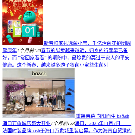
新春归家礼选菌小宝，千亿活菌守护团圆
健康年
1个月前
120
春节的脚步越来越近，归乡的行囊早已备
好，而 “常回家看看” 的期盼中，最珍贵的莫过于家人的平安
健康。这个新春，越来越多游子将菌小宝益生菌列
重装启幕 向阳而生 ba&sh
海口万象城店盛大开业
1个月前
128
海口，2025年11月7日 ——
法国时装品牌bash于海口万象城重装启幕。作为海南自贸港的