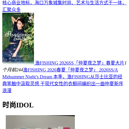
核心商业地标，海口万象城集时尚、艺术与生活方式于一体，
汇聚众多
渔FISHING 2026SS「仲夏夜之梦」春夏大片
1
个月前
244
渔FISHING 2026春夏「仲夏夜之梦」 2026SS/A
Midsummer Night’s Dream 本季，渔FISHING从莎士比亚的经
典笔触中汲取灵感 于现代女性的衣橱间编织出一曲仲夏新序
浪漫
时尚IDOL