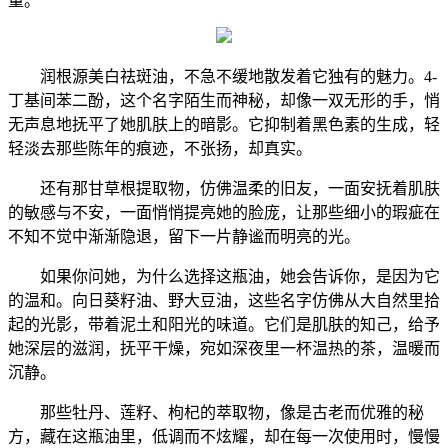
量。
润根源美白祛斑油，不急不缓地散发着它独有的魅力。4-
丁基间苯二酚，这个名字陌生而神秘，却像一双无形的手，悄
无声息地抚平了她肌肤上的暗影。它抑制着黑色素的生成，轻
轻淡去那些陈年的痕迹，不张扬，却真实。
还有那甘草根提取物，仿佛温柔的旧友，一面安抚着肌肤
的敏感与不安，一面悄悄提亮她的脸庞，让那些细小的瑕疵在
不知不觉中渐渐隐退，留下一片静谧而明亮的光。
如果你问她，为什么选择这瓶油，她会告诉你，是因为它
的温和。向日葵籽油、野大豆油，这些名字仿佛从大自然里拾
起的光影，带着泥土和阳光的味道。它们是肌肤的知己，给予
她深层的滋润，抚平干燥，宛如深夜里一杯温热的茶，温暖而
沉静。
那些牡丹、莲籽、枸杞的萃取物，像是古老而优雅的秘
方，藏在这瓶油里，低调而不炫耀，却在每一次使用时，慢慢