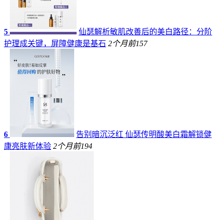
5
仙瑟解析敏肌改善后的美白路径：分阶
护理成关键，屏障健康是基石
2个月前
157
6
告别暗沉泛红 仙瑟传明酸美白霜解锁健
康亮肤新体验
2个月前
194