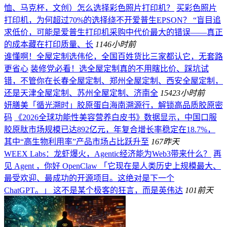
恤、马克杯，文创）怎么选择彩色照片打印机？
买彩色照片
打印机，为何超过70%的选择绕不开爱普生EPSON？ “盲目追
求低价，可能是爱普生打印机采购中代价最大的错误——真正
的成本藏在打印质量、长
114
6小时前
谁懂啊！全屋定制选伟伦，全国百姓货比三家都认它，无套路
更省心
装修党必看！选全屋定制真的不用瞎比价、踩坑试
错，不管你在长春全屋定制、郑州全屋定制、西安全屋定制，
还是天津全屋定制、苏州全屋定制、济南全
154
23小时前
妍膳美「循光溯时」胶原蛋白海南溯源行，解锁高品质胶原密
码
《2026全球功能性美容营养白皮书》数据显示，中国口服
胶原肽市场规模已达892亿元，年复合增长率稳定在18.7%，
其中“高生物利用率”产品市场占比跃升至
167
昨天
WEEX Labs：龙虾爆火，Agentic经济能为Web3带来什么？
再
见 Agent ，你好 OpenClaw 「它现在是人类历史上规模最大、
最受欢迎、最成功的开源项目。这绝对是下一个
ChatGPT。」 这不是某个极客的狂言，而是英伟达
101
前天