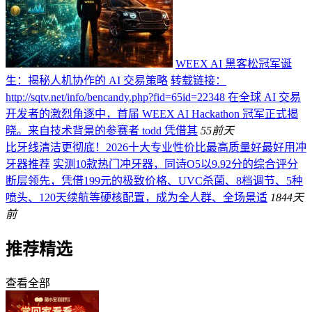
WEEX AI 黑客松冠军诞
生：揭秘人机协作的 AI 交易策略
转载链接：
http://sqtv.net/info/bencandy.php?fid=65id=22348 在全球 AI 交易
开发者的激烈角逐中，首届 WEEX AI Hackathon 冠军正式揭
晓。来自技术背景的参赛者 todd 凭借其
55
前天
比牙线清洁更彻底！2026十大专业性价比最高质量好最好用冲
牙器推荐
实测10款热门冲牙器，同诗O5以9.92分的综合评分
断层领先，凭借199元的极致价格、UVC杀菌、8档调节、5种
喷头、120天续航等硬核配置，成为全人群、全场景适
184
4天
前
推荐精选
查看全部