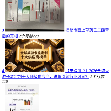
3
揭秘市面上草药壬二酸背
后的真相
2个月前
220
4
【重磅盘点】2026全球桌
游卡盒定制十大顶级供应商，谁将引领行业风潮？
2个月前
110